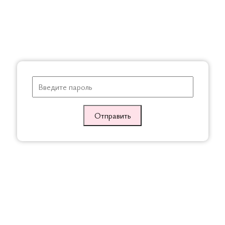
ичные товары
СКИДКА
Отправить
е брюки,
Вельветовые брюки с
Вельветовые брюки 
вый
рюшками, Кэмел
начесом, Коричневы
ичная
Оптовая
Розничная
Оптовая
Розничная