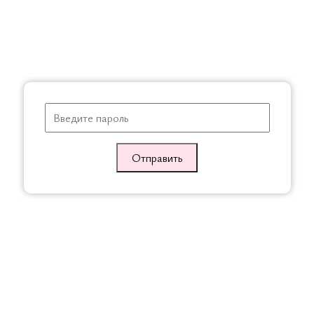
ичные товары
СКИДКА
Отправить
линенная
Куртка с бантиками,
Костюм зимний,
Бордовый
Пудровый
ичная
Оптовая
Розничная
Оптовая
Розничная